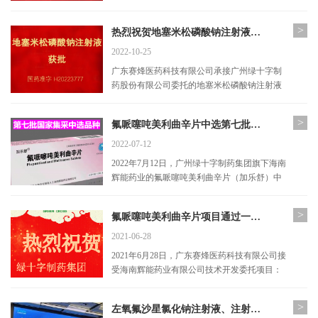
册证书》，批准缬沙坦片160mg/80mg的注册申
请。...
>
热烈祝贺地塞米松磷酸钠注射液获得注册批准
2022-10-25
广东赛烽医药科技有限公司承接广州绿十字制
药股份有限公司委托的地塞米松磷酸钠注射液
的全部药学开发工作。2022年10月25日，广州
绿十字制药股份有限公司收到国家药品监督管
>
氟哌噻吨美利曲辛片中选第七批国家药品集采
理局...
2022-07-12
2022年7月12日，广州绿十字制药集团旗下海南
辉能药业的氟哌噻吨美利曲辛片（加乐舒）中
选全国第七批药品集采。 主供区域有10个省
份，分别为江苏省、福建省、山东省、河北
>
氟哌噻吨美利曲辛片项目通过一致性评价
省、山西...
2021-06-28
2021年6月28日，广东赛烽医药科技有限公司接
受海南辉能药业有限公司技术开发委托项目：
氟哌噻吨美利曲辛片，获得国家药品监督管理
局批准，通过一致性评价。...
>
左氧氟沙星氯化钠注射液、注射用头孢曲松钠 成功中选第五批国家药品集中采购