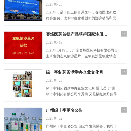
2021-06-23
2021年，是十四五的开局之年，各项医改新政
稳步落实，改革中蕴含着创新的澎湃动能和无
限潜力，随着仿制药一致性评价以及集中采购
政策的持续推进，将助力我国医药产业发生着
>
赛烽医药首批产品获得国家注册批准
潜移...
2021-05-19
2021年5月19日，广东赛烽医药科技有限公司自
主研发的左氧氟沙星片、左氧氟沙星氯化钠注
射液获得国家药品监督管理局颁发的药品注册
证书。...
>
绿十字制药圆满举办企业文化月
2021-04-28
绿十字制药圆满举办企业文化月 通讯员: 广州
绿十字制药有限公司李秀梅 又是橘红流丹的季
节，又是桂花飘香的秋天，在这充满成熟与收
获的九月，在绿十字制造中心所有人的欢声笑
>
广州绿十字更名公告
语...
2021-04-22
广州绿十字更名公告 因公司发展需要，我司于